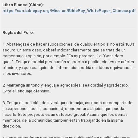
Libro Blanco (Chino)-
https://san.biblepay.org/Mission/BiblePay_WhitePaper_Chinese.pdf
Reglas del Foro:
1. Absténgase de hacer suposiciones de cualquier tipo si no está 100%
seguro. En este caso, deberá indicar claramente que se trata de un
comentario u opinión, por ejemplo: "En mi parecer…." o "Considero
que…". Tenga especial precaución respecto a publicaciones de arácter
técnico, ya que cualquier desinformación podría dar ideas equivocadas
a los inversores.
2. Mantenga un tono y lenguaje agradables, sea cordial y agradecido.
Evite el lenguaje ofensivo.
3. Tenga disposición de investigar o trabajar, así como de compartir de
su experiencia con la comunidad, o encontrar a alguien que pueda
hacerlo. Este proyecto es un esfuerzo grupal. Asuma que los demás
miembros de la comunidad también están trabajando en la misma
dirección.
4. Los moderadores podrán eliminar su publicación o publicaciones si