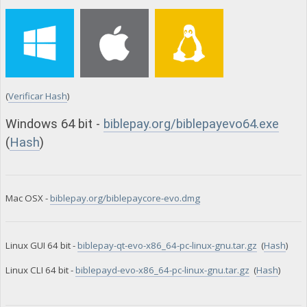
(
Verificar Hash
)
Windows 64 bit -
biblepay.org/biblepayevo64.exe
(
Hash
)
Mac OSX -
biblepay.org/biblepaycore-evo.dmg
Linux GUI 64 bit -
biblepay-qt-evo-x86_64-pc-linux-gnu.tar.gz
(
Hash
)
Linux CLI 64 bit -
biblepayd-evo-x86_64-pc-linux-gnu.tar.gz
(
Hash
)