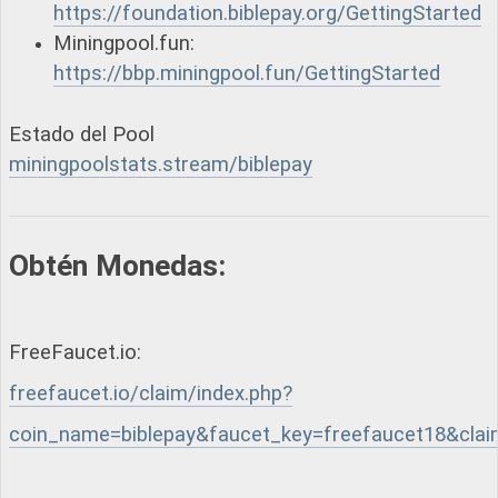
https://foundation.biblepay.org/GettingStarted
Miningpool.fun:
https://bbp.miningpool.fun/GettingStarted
Estado del Pool
miningpoolstats.stream/biblepay
Obtén Monedas:
FreeFaucet.io:
freefaucet.io/claim/index.php?
coin_name=biblepay&faucet_key=freefaucet18&clai