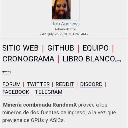
Rob Andrews
Administrator
«
on:
July 20, 2020, 11:11:48 AM »
|
|
|
SITIO WEB
GITHUB
EQUIPO
|
CRONOGRAMA
LIBRO BLANCO
(Being
Updated)
|
|
|
|
FORUM
TWITTER
REDDIT
DISCORD
|
FACEBOOK
TELEGRAM
Minería combinada RandomX
provee a los
mineros de dos fuentes de ingreso, a la vez que
previene de GPUs y ASICs.