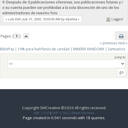
9. Después de 3 publicaciones ofensivas, sus publicaciones futuras y /
o su cuenta pueden ser prohibidas a la sola discreción de uno de los
administradores de nuestro foro.
«
Last Edit: July 31, 2020, 10:03:50 AM by elyelma
»
Logged
Pages: [
1
]
« previous
next »
BiblePay | 10% para huérfanos de caridad | MINERÍA RANDOMX | Santuarios
Jump to:
Copyright SMCreative ©2026 All rights received.
SMF 2.0.15
|
SMF © 2017
,
Simple Machines
Page created in 0.041 seconds with 18 queries.