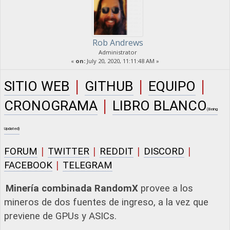
Rob Andrews
Administrator
«
on:
July 20, 2020, 11:11:48 AM »
|
|
|
SITIO WEB
GITHUB
EQUIPO
|
CRONOGRAMA
LIBRO BLANCO
(Being
Updated)
|
|
|
|
FORUM
TWITTER
REDDIT
DISCORD
|
FACEBOOK
TELEGRAM
Minería combinada RandomX
provee a los
mineros de dos fuentes de ingreso, a la vez que
previene de GPUs y ASICs.