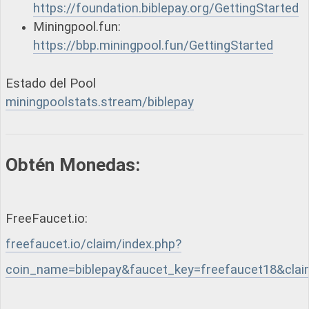
https://foundation.biblepay.org/GettingStarted
Miningpool.fun:
https://bbp.miningpool.fun/GettingStarted
Estado del Pool
miningpoolstats.stream/biblepay
Obtén Monedas:
FreeFaucet.io:
freefaucet.io/claim/index.php?
coin_name=biblepay&faucet_key=freefaucet18&clai