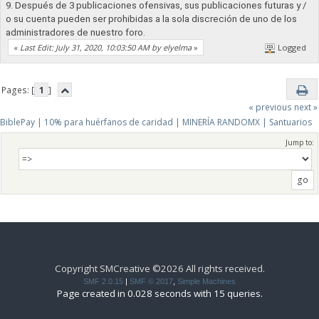
9. Después de 3 publicaciones ofensivas, sus publicaciones futuras y /
o su cuenta pueden ser prohibidas a la sola discreción de uno de los
administradores de nuestro foro.
«
Last Edit: July 31, 2020, 10:03:50 AM by elyelma
»
Logged
Pages: [
1
]
« previous
next »
BiblePay | 10% para huérfanos de caridad | MINERÍA RANDOMX | Santuarios
Jump to:
Copyright SMCreative ©2026 All rights received.
SMF 2.0.15
|
SMF © 2017
,
Simple Machines
Page created in 0.028 seconds with 15 queries.