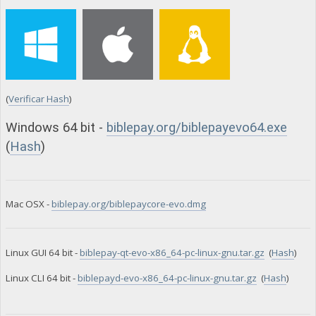
(
Verificar Hash
)
Windows 64 bit -
biblepay.org/biblepayevo64.exe
(
Hash
)
Mac OSX -
biblepay.org/biblepaycore-evo.dmg
Linux GUI 64 bit -
biblepay-qt-evo-x86_64-pc-linux-gnu.tar.gz
(
Hash
)
Linux CLI 64 bit -
biblepayd-evo-x86_64-pc-linux-gnu.tar.gz
(
Hash
)