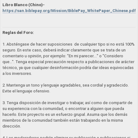
Libro Blanco (Chino)-
https://san.biblepay.org/Mission/BiblePay_WhitePaper_Chinese.pdf
Reglas del Foro:
1. Absténgase de hacer suposiciones de cualquier tipo si no está 100%
seguro. En este caso, deberá indicar claramente que se trata de un
comentario u opinión, por ejemplo: "En mi parecer…." o "Considero
que…". Tenga especial precaución respecto a publicaciones de arácter
técnico, ya que cualquier desinformación podría dar ideas equivocadas
a los inversores.
2. Mantenga un tono y lenguaje agradables, sea cordial y agradecido.
Evite el lenguaje ofensivo.
3. Tenga disposición de investigar o trabajar, así como de compartir de
su experiencia con la comunidad, o encontrar a alguien que pueda
hacerlo. Este proyecto es un esfuerzo grupal. Asuma que los demás
miembros de la comunidad también están trabajando en la misma
dirección.
4. Los moderadores podrán eliminar su publicación o publicaciones si