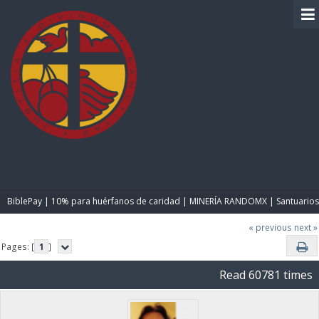
BIBLE PAY
BiblePay | 10% para huérfanos de caridad | MINERÍA RANDOMX | Santuarios
« previous
next »
Pages: [
1
]
Read 60781 times